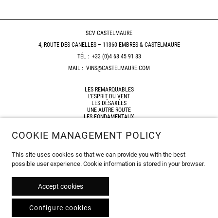
SCV CASTELMAURE
4, ROUTE DES CANELLES – 11360 EMBRES & CASTELMAURE
TÉL :
+33 (0)4 68 45 91 83
MAIL :
VINS@CASTELMAURE.COM
LES REMARQUABLES
L’ESPRIT DU VENT
LES DÉSAXÉES
UNE AUTRE ROUTE
LES FONDAMENTAUX
HORIZON
COOKIE MANAGEMENT POLICY
SHOP
RESELLERS
This site uses cookies so that we can provide you with the best
SITEMAP
possible user experience. Cookie information is stored in your browser.
LEGAL NOTICES
© 2026
Accept cookies
Configure cookies