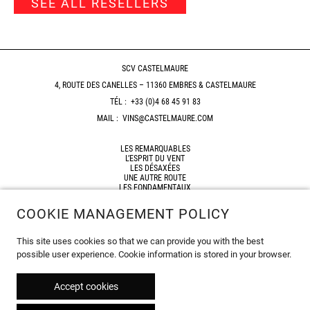
SEE ALL RESELLERS
SCV CASTELMAURE
4, ROUTE DES CANELLES – 11360 EMBRES & CASTELMAURE
TÉL :
+33 (0)4 68 45 91 83
MAIL :
VINS@CASTELMAURE.COM
LES REMARQUABLES
L’ESPRIT DU VENT
LES DÉSAXÉES
UNE AUTRE ROUTE
LES FONDAMENTAUX
HORIZON
COOKIE MANAGEMENT POLICY
SHOP
RESELLERS
This site uses cookies so that we can provide you with the best
SITEMAP
possible user experience. Cookie information is stored in your browser.
LEGAL NOTICES
© 2026
Accept cookies