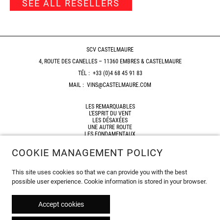
SEE ALL RESELLERS
SCV CASTELMAURE
4, ROUTE DES CANELLES – 11360 EMBRES & CASTELMAURE
TÉL :
+33 (0)4 68 45 91 83
MAIL :
VINS@CASTELMAURE.COM
LES REMARQUABLES
L’ESPRIT DU VENT
LES DÉSAXÉES
UNE AUTRE ROUTE
LES FONDAMENTAUX
HORIZON
COOKIE MANAGEMENT POLICY
SHOP
RESELLERS
This site uses cookies so that we can provide you with the best
SITEMAP
possible user experience. Cookie information is stored in your browser.
LEGAL NOTICES
© 2026
Accept cookies